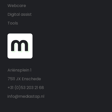
Webcare
Digital assist
Tools
Ariënsplein 1
7511 JX Enschede
+31 (0)53 203 21 68
info@mediastap.nl