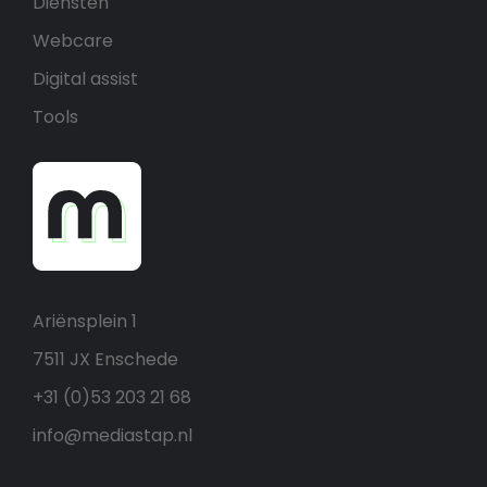
Diensten
Webcare
Digital assist
Tools
Ariënsplein 1
7511 JX Enschede
+31 (0)53 203 21 68
info@mediastap.nl