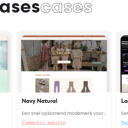
ases
cases
Navy Natural
La
Een snel opkomend modemerk voor
Een
de kleinsten onder ons. Beautiful!
we
Elementor website
Ma