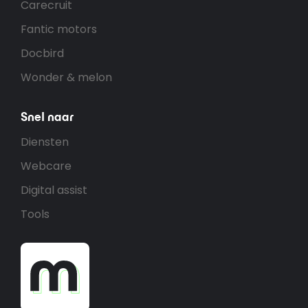
Carecruit
Fantic motors
Docbird
Wonder & melon
Snel naar
Diensten
Webcare
Digital assist
Tools