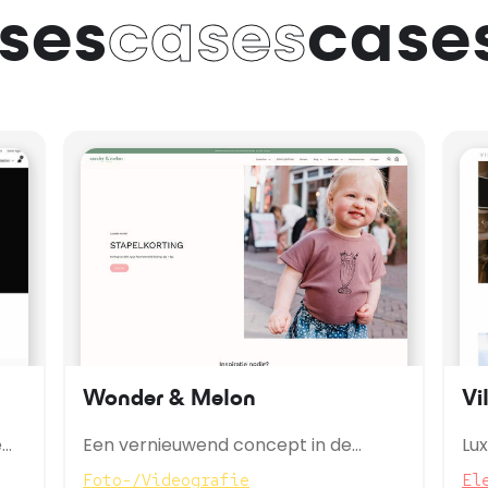
ses
cases
case
Wonder & Melon
Vi
e
Een vernieuwend concept in de
Lu
binnenstad van Enschede en online!
Ba
Foto-/Videografie
El