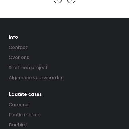
Info
Contact
Over ons
Start een project
Algemene voorwaarden
Laatste cases
Carecruit
Fantic motors
Docbird