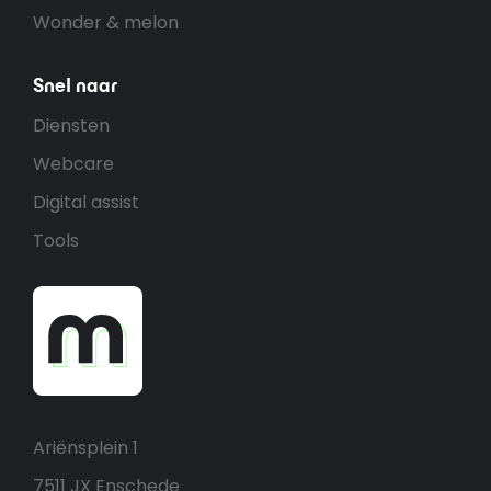
Wonder & melon
Snel naar
Diensten
Webcare
Digital assist
Tools
Ariënsplein 1
7511 JX Enschede