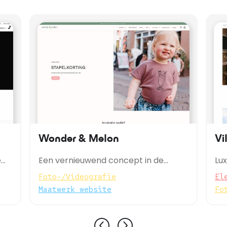
Wonder & Melon
Vi
e
Een vernieuwend concept in de
Lu
binnenstad van Enschede en online!
Ba
Foto-/Videografie
El
Maatwerk website
Fo