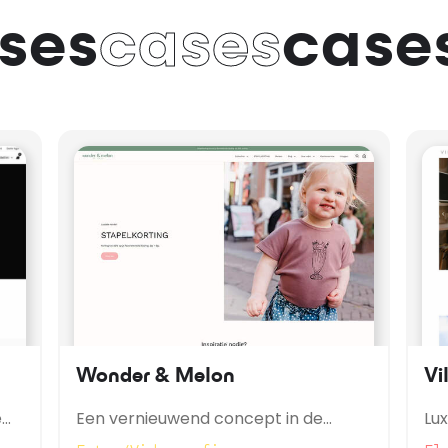
ses
cases
case
Wonder & Melon
Vi
e
Een vernieuwend concept in de
Lu
binnenstad van Enschede en online!
Ba