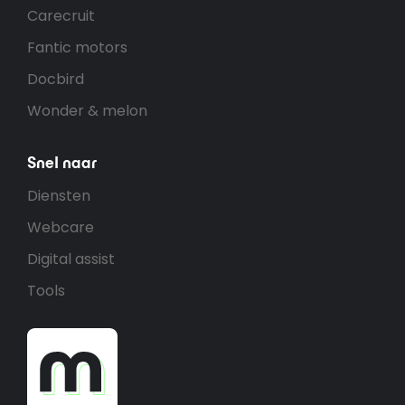
Carecruit
Fantic motors
Docbird
Wonder & melon
Snel naar
Diensten
Webcare
Digital assist
Tools