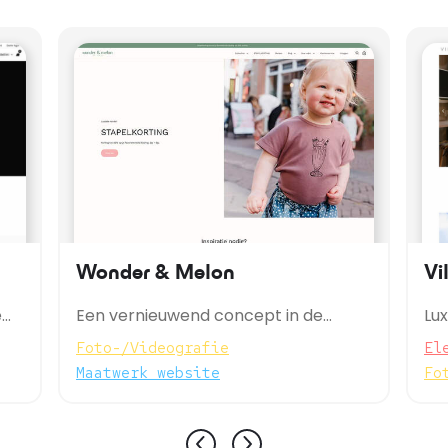
Wonder & Melon
Vi
e
Een vernieuwend concept in de
Lu
binnenstad van Enschede en online!
Ba
Foto-/Videografie
El
Maatwerk website
Fo