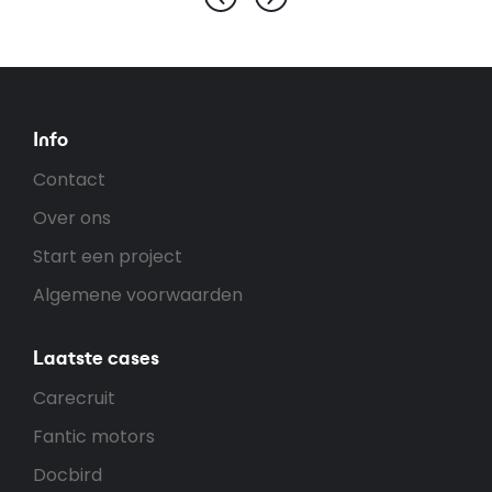
Info
Contact
Over ons
Start een project
Algemene voorwaarden
Laatste cases
Carecruit
Fantic motors
Docbird