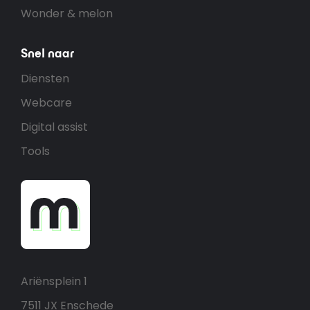
Wonder & melon
Snel naar
Diensten
Webcare
Digital assist
Tools
Ariënsplein 1
7511 JX Enschede